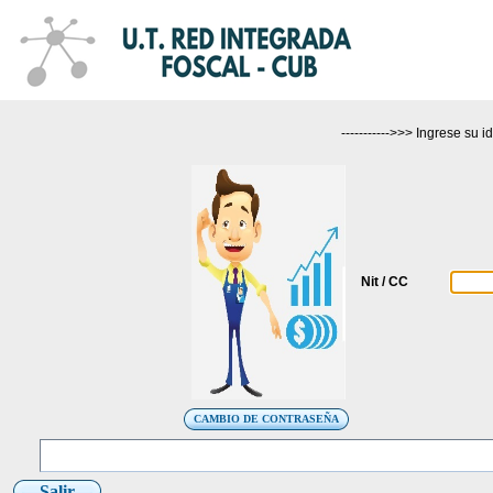
CONSU
----------->>> Ingrese su i
Nit / CC